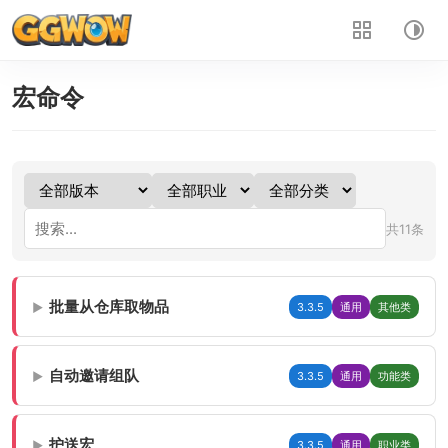
宏命令
共11条
批量从仓库取物品
3.3.5
通用
其他类
▶
自动邀请组队
3.3.5
通用
功能类
▶
护送宏
3.3.5
通用
职业类
▶